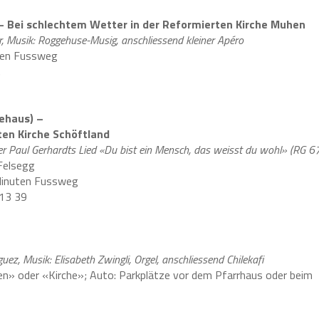
– Bei schlechtem Wetter in der Reformierten Kirche Muhen
r, Musik: Roggehuse-Musig, anschliessend kleiner Apéro
ten Fussweg
.
ehaus) –
ten Kirche Schöftland
ber Paul Gerhardts Lied «Du bist ein Mensch, das weisst du wohl» (RG 6
Felsegg
Minuten Fussweg
 13 39
ez, Musik: Elisabeth Zwingli, Orgel, anschliessend Chilekafi
n» oder «Kirche»; Auto: Parkplätze vor dem Pfarrhaus oder beim