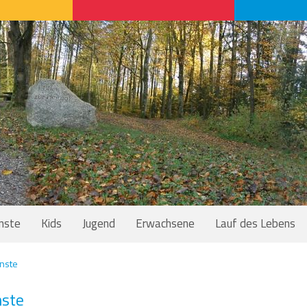
nste
Kids
Jugend
Erwachsene
Lauf des Lebens
nste
nste