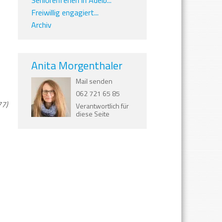
Seniorenferien in Adelb...
Freiwillig engagiert...
Archiv
Anita Morgenthaler
Mail senden
062 721 65 85
77)
Verantwortlich für
diese Seite