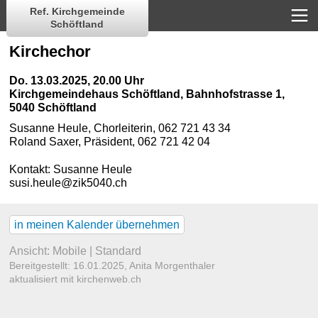
Ref. Kirchgemeinde
Schöftland
Kirchechor
Do. 13.03.2025, 20.00 Uhr
Kirchgemeindehaus Schöftland
,
Bahnhofstrasse 1,
5040 Schöftland
Susanne Heule, Chorleiterin, 062 721 43 34
Roland Saxer, Präsident, 062 721 42 04
Kontakt:
Susanne Heule
susi.heule@zik5040.ch
in meinen Kalender übernehmen
Ansicht:
Mobile
|
Standard
Bereitgestellt: 16.01.2025,
Anita Morgenthaler
aktualisiert mit kirchenweb.ch