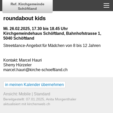
Ref. Kirchgemeinde
Schöftland
roundabout kids
Mi. 26.02.2025, 17.30 bis 18.45 Uhr
Kirchgemeindehaus Schöftland
,
Bahnhofstrasse 1,
5040 Schöftland
Streetdance-Angebot für Mädchen von 8 bis 12 Jahren
Kontakt:
Marcel Hauri
Sherry Hürzeler
marcel.hauri@kirche-schoeftland.ch
in meinen Kalender übernehmen
Ansicht:
Mobile
|
Standard
Bereitgestellt: 07.01.2025,
Anita Morgenthaler
aktualisiert mit kirchenweb.ch