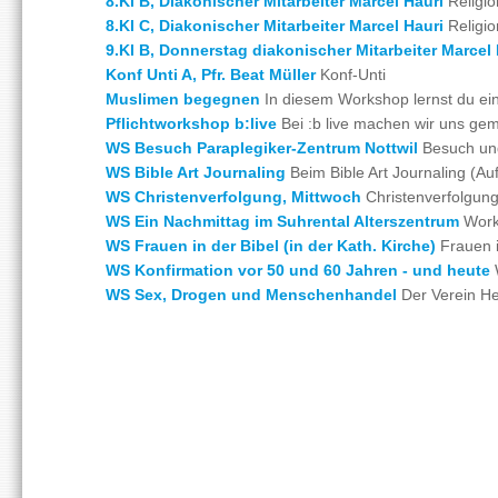
8.Kl B, Diakonischer Mitarbeiter Marcel Hauri
Religion
8.Kl C, Diakonischer Mitarbeiter Marcel Hauri
Religion
9.Kl B, Donnerstag diakonischer Mitarbeiter Marcel 
Konf Unti A, Pfr. Beat Müller
Konf-Unti
Muslimen begegnen
In diesem Workshop lernst du ein
Pflichtworkshop b:live
Bei :b live machen wir uns gem
WS Besuch Paraplegiker-Zentrum Nottwil
Besuch und
WS Bible Art Journaling
Beim Bible Art Journaling (Auf
WS Christenverfolgung, Mittwoch
Christenverfolgung
WS Ein Nachmittag im Suhrental Alterszentrum
Works
WS Frauen in der Bibel (in der Kath. Kirche)
Frauen in
WS Konfirmation vor 50 und 60 Jahren - und heute
W
WS Sex, Drogen und Menschenhandel
Der Verein Hea